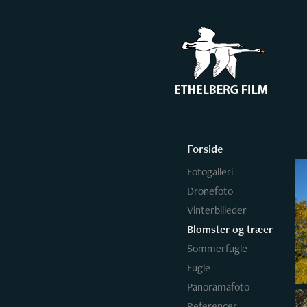
Forside
Fotogalleri
Dronefoto
Vinterbilleder
Blomster og træer
Sommerfugle
Fugle
Panoramafoto
Referencer