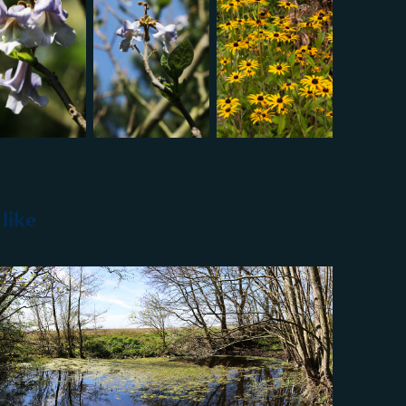
like
2020
Panoramafoto