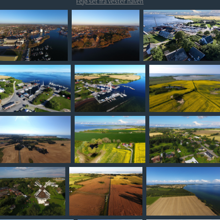
Fejø set fra vester haven